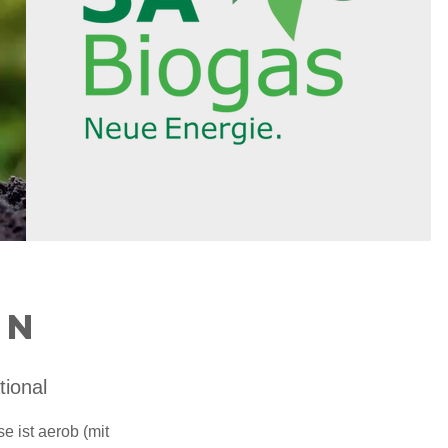
en
tional
e ist aerob (mit