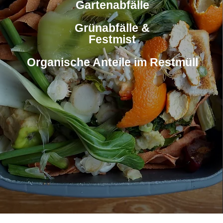
Gartenabfälle
Grünabfälle &
Festmist
Organische Anteile im Restmüll