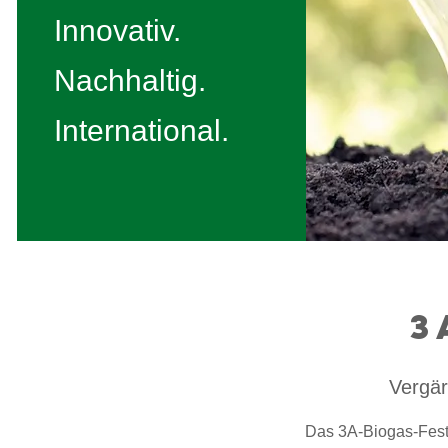
Innovativ.
Nachhaltig.
International.
3
Vergär
Das 3A-Biogas-Festst