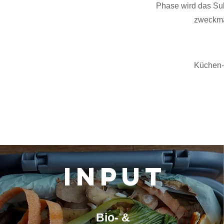
Phase wird das Subs
zweckmäß
Küchen-,
INPUT
Bio- &