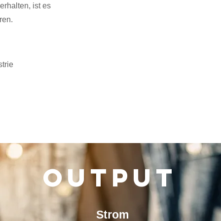
rhalten, ist es
ren.
trie
n
OUTPUT
Strom