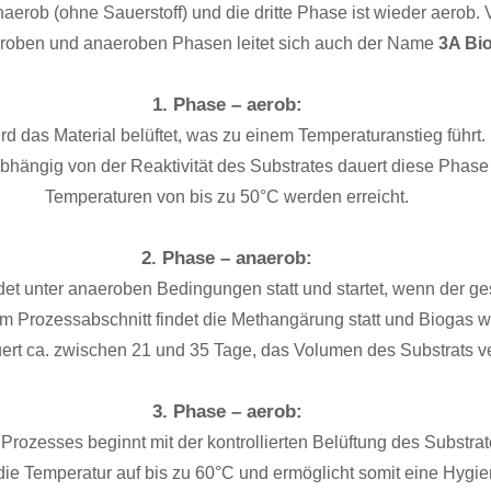
anaerob (ohne Sauerstoff) und die dritte Phase ist wieder aerob
roben und anaeroben Phasen leitet sich auch der Name
3A Bi
1. Phase – aerob:
ird das Material belüftet, was zu einem Temperaturanstieg führt
Abhängig von der Reaktivität des Substrates dauert diese Phase
Temperaturen von bis zu 50°C werden erreicht.
2. Phase – anaerob:
det unter anaeroben Bedingungen statt und startet, wenn der ge
sem Prozessabschnitt findet die Methangärung statt und Biogas wi
rt ca. zwischen 21 und 35 Tage, das Volumen des Substrats ver
3. Phase – aerob:
 Prozesses beginnt mit der kontrollierten Belüftung des Substra
 die Temperatur auf bis zu 60°C und ermöglicht somit eine Hygien